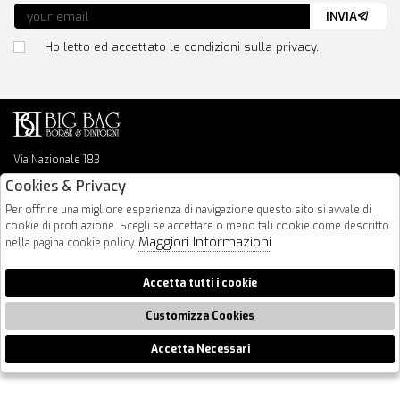
INVIA
Ho letto ed accettato le condizioni sulla privacy.
Via Nazionale 183
64026 Roseto Degli Abruzzi
Cookies & Privacy
085 8936219
Per offrire una migliore esperienza di navigazione questo sito si avvale di
info@bigbagshoponline.it
cookie di profilazione. Scegli se accettare o meno tali cookie come descritto
follow us
Maggiori Informazioni
nella pagina cookie policy.
2026 BigBag - P.iva : 00916940679 Powered by
Atelier
società
gruppo
Accetta tutti i cookie
Zucchetti
Customizza Cookies
Accetta Necessari
🍪