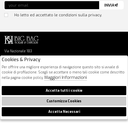
INVIA
Ho letto ed accettato le condizioni sulla privacy.
Via Nazionale 183
64026 Roseto Degli Abruzzi
Cookies & Privacy
085 8936219
Per offrire una migliore esperienza di navigazione questo sito si avvale di
info@bigbagshoponline.it
cookie di profilazione. Scegli se accettare o meno tali cookie come descritto
follow us
Maggiori Informazioni
nella pagina cookie policy.
2026 BigBag - P.iva : 00916940679 Powered by
Atelier
società
gruppo
Accetta tutti i cookie
Zucchetti
Customizza Cookies
Accetta Necessari
🍪