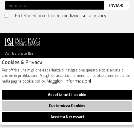
INVIA
Ho letto ed accettato le condizioni sulla privacy.
Via Nazionale 183
64026 Roseto Degli Abruzzi
Cookies & Privacy
085 8936219
Per offrire una migliore esperienza di navigazione questo sito si avvale di
info@bigbagshoponline.it
cookie di profilazione. Scegli se accettare o meno tali cookie come descritto
follow us
Maggiori Informazioni
nella pagina cookie policy.
2026 BigBag - P.iva : 00916940679 Powered by
Atelier
società
gruppo
Accetta tutti i cookie
Zucchetti
Customizza Cookies
Accetta Necessari
🍪