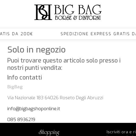
 GRATIS DA 200€ SPEDIZIONE EXPRESS GRAT
Solo in negozio
Puoi trovare questo articolo solo presso i
nostri punti vendita:
Info contatti
BigBag
Via Nazionale 183 64026 Roseto Degli Abruzzi
info@bigbagshoponline.it
085 8936219
Iscriviti ora e 
shopping