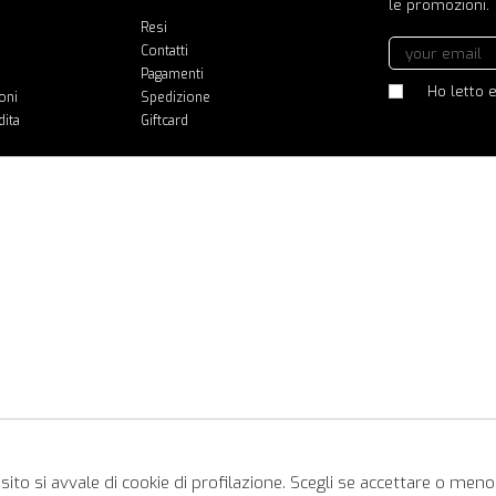
le promozioni.
Resi
Contatti
Pagamenti
Ho letto e
oni
Spedizione
dita
Giftcard
ito si avvale di cookie di profilazione. Scegli se accettare o meno