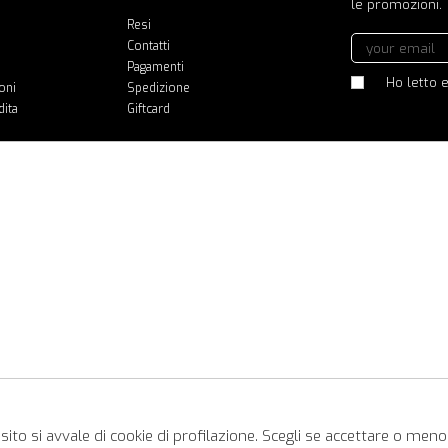
le promozioni.
Resi
Contatti
Pagamenti
Ho letto e
oni
Spedizione
dita
Giftcard
ito si avvale di cookie di profilazione. Scegli se accettare o meno