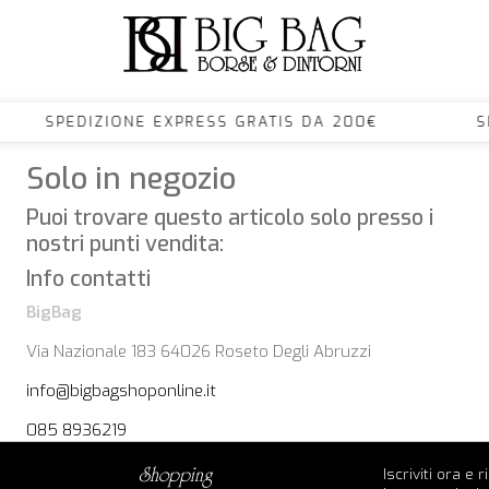
0€ SPEDIZIONE EXPRESS GRATIS DA 200€ SP
Solo in negozio
Puoi trovare questo articolo solo presso i
nostri punti vendita:
Info contatti
BigBag
Via Nazionale 183 64026 Roseto Degli Abruzzi
info@bigbagshoponline.it
085 8936219
Iscriviti ora e 
shopping