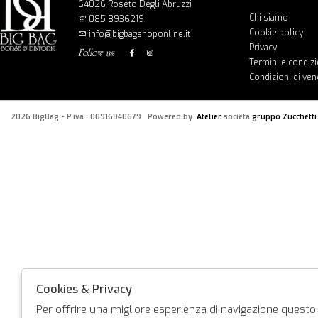
64026 Roseto Degli Abruzzi
Chi siamo
085 8936219
Cookie policy
info@bigbagshoponline.it
Privacy
follow us
Termini e condizi
Condizioni di ven
2026 BigBag - P.iva : 00916940679 Powered by
Atelier
società
gruppo Zucchetti
Cookies & Privacy
Per offrire una migliore esperienza di navigazione questo s