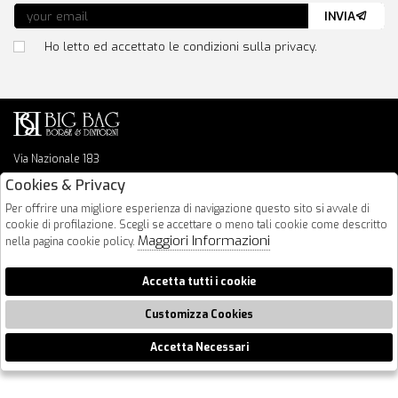
INVIA
Ho letto ed accettato le condizioni sulla privacy.
Via Nazionale 183
64026 Roseto Degli Abruzzi
Cookies & Privacy
085 8936219
Per offrire una migliore esperienza di navigazione questo sito si avvale di
info@bigbagshoponline.it
cookie di profilazione. Scegli se accettare o meno tali cookie come descritto
follow us
Maggiori Informazioni
nella pagina cookie policy.
2026 BigBag - P.iva : 00916940679 Powered by
Atelier
società
gruppo
Accetta tutti i cookie
Zucchetti
Customizza Cookies
Accetta Necessari
🍪