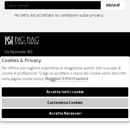
INVIA
Ho letto ed accettato le condizioni sulla privacy.
Via Nazionale 183
64026 Roseto Degli Abruzzi
Cookies & Privacy
085 8936219
Per offrire una migliore esperienza di navigazione questo sito si avvale di
info@bigbagshoponline.it
cookie di profilazione. Scegli se accettare o meno tali cookie come descritto
follow us
Maggiori Informazioni
nella pagina cookie policy.
2026 BigBag - P.iva : 00916940679 Powered by
Atelier
società
gruppo
Accetta tutti i cookie
Zucchetti
Customizza Cookies
Accetta Necessari
🍪