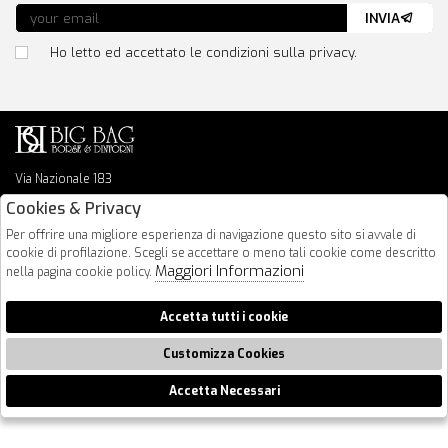
INVIA
Ho letto ed accettato le condizioni sulla privacy.
Via Nazionale 183
64026 Roseto Degli Abruzzi
Cookies & Privacy
085 8936219
Per offrire una migliore esperienza di navigazione questo sito si avvale di
info@bigbagshoponline.it
cookie di profilazione. Scegli se accettare o meno tali cookie come descritto
follow us
Maggiori Informazioni
nella pagina cookie policy.
2026 BigBag - P.iva : 00916940679 Powered by
Atelier
società
gruppo
Accetta tutti i cookie
Zucchetti
Customizza Cookies
Accetta Necessari
🍪