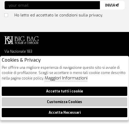
INVIA
Ho letto ed accettato le condizioni sulla privacy.
Via Nazionale 183
64026 Roseto Degli Abruzzi
Cookies & Privacy
085 8936219
Per offrire una migliore esperienza di navigazione questo sito si avvale di
info@bigbagshoponline.it
cookie di profilazione. Scegli se accettare o meno tali cookie come descritto
follow us
Maggiori Informazioni
nella pagina cookie policy.
2026 BigBag - P.iva : 00916940679 Powered by
Atelier
società
gruppo
Accetta tutti i cookie
Zucchetti
Customizza Cookies
Accetta Necessari
🍪