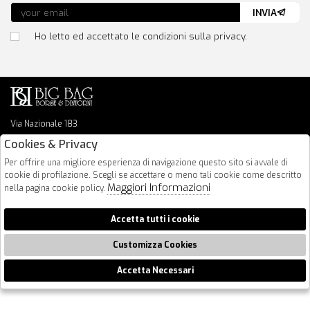
INVIA
Ho letto ed accettato le condizioni sulla privacy.
Via Nazionale 183
64026 Roseto Degli Abruzzi
Cookies & Privacy
085 8936219
Per offrire una migliore esperienza di navigazione questo sito si avvale di
info@bigbagshoponline.it
cookie di profilazione. Scegli se accettare o meno tali cookie come descritto
follow us
Maggiori Informazioni
nella pagina cookie policy.
2026 BigBag - P.iva : 00916940679 Powered by
Atelier
società
gruppo
Accetta tutti i cookie
Zucchetti
Customizza Cookies
Accetta Necessari
🍪