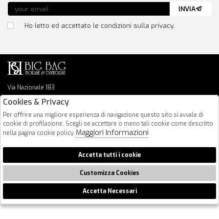
INVIA
Ho letto ed accettato le condizioni sulla privacy.
Via Nazionale 183
64026 Roseto Degli Abruzzi
Cookies & Privacy
085 8936219
Per offrire una migliore esperienza di navigazione questo sito si avvale di
info@bigbagshoponline.it
cookie di profilazione. Scegli se accettare o meno tali cookie come descritto
follow us
Maggiori Informazioni
nella pagina cookie policy.
2026 BigBag - P.iva : 00916940679 Powered by
Atelier
società
gruppo
Accetta tutti i cookie
Zucchetti
Customizza Cookies
Accetta Necessari
🍪