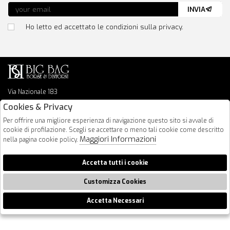
INVIA
Ho letto ed accettato le condizioni sulla privacy.
Via Nazionale 183
64026 Roseto Degli Abruzzi
Cookies & Privacy
085 8936219
Per offrire una migliore esperienza di navigazione questo sito si avvale di
info@bigbagshoponline.it
cookie di profilazione. Scegli se accettare o meno tali cookie come descritto
follow us
Maggiori Informazioni
nella pagina cookie policy.
2026 BigBag - P.iva : 00916940679 Powered by
Atelier
società
gruppo
Accetta tutti i cookie
Zucchetti
Customizza Cookies
Accetta Necessari
🍪