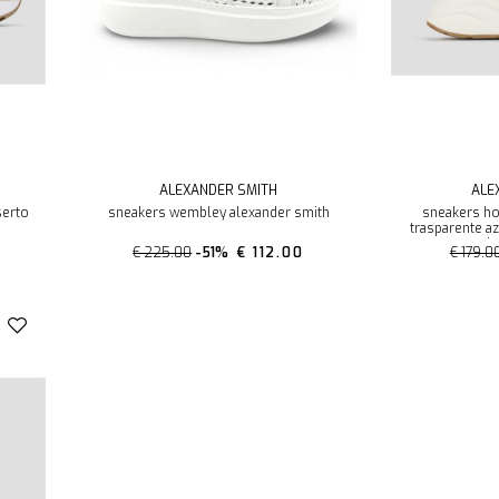
ALEXANDER SMITH
ALE
serto
sneakers wembley alexander smith
sneakers hor
trasparente az
al
€ 225.00
-51%
€ 112.00
€ 179.0