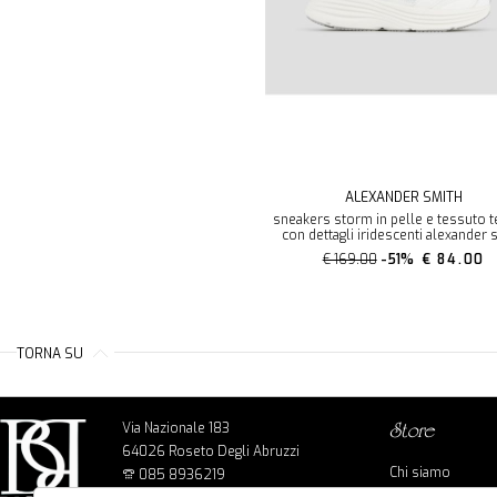
ALEXANDER SMITH
sneakers storm in pelle e tessuto t
con dettagli iridescenti alexander 
€ 169.00
-51%
€ 84.00
TORNA SU
Via Nazionale 183
store
64026 Roseto Degli Abruzzi
Chi siamo
085 8936219
Cookie policy