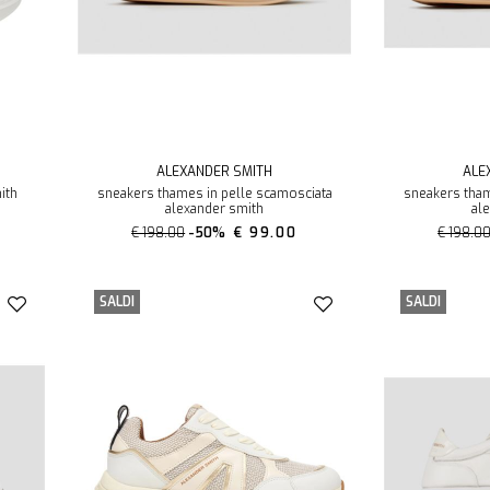
ALEXANDER SMITH
ALE
ith
sneakers thames in pelle scamosciata
sneakers tham
alexander smith
al
€ 198.00
-50%
€ 99.00
€ 198.0
SALDI
SALDI