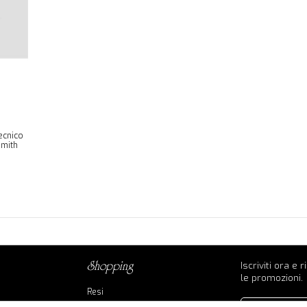
ecnico
smith
Iscriviti ora e 
shopping
le promozioni.
Resi
Contatti