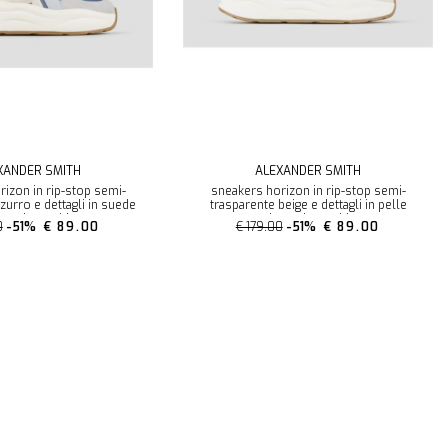
XANDER SMITH
ALEXANDER SMITH
izon in rip-stop semi-
sneakers horizon in rip-stop semi-
zurro e dettagli in suede
trasparente beige e dettagli in pelle
exander smith
alexander smith
0
-51%
€ 89.00
€ 179.00
-51%
€ 89.00