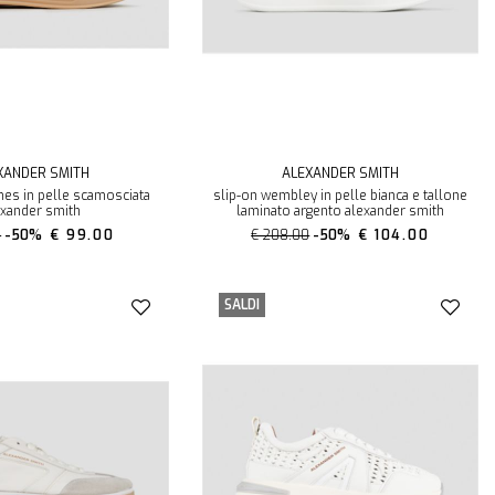
XANDER SMITH
ALEXANDER SMITH
es in pelle scamosciata
slip-on wembley in pelle bianca e tallone
exander smith
laminato argento alexander smith
0
-50%
€ 99.00
€ 208.00
-50%
€ 104.00
SALDI