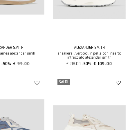
XANDER SMITH
ALEXANDER SMITH
hames alexander smih
sneakers liverpool in pelle con inserto
intrecciato alexander smith
0
-50%
€ 99.00
€ 218.00
-50%
€ 109.00
SALDI