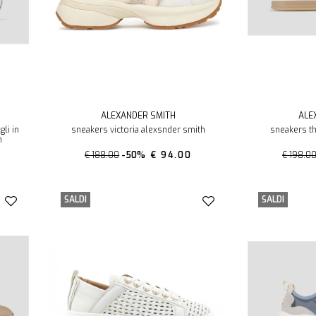
ALEXANDER SMITH
ALE
gli in
sneakers victoria alexsnder smith
sneakers t
h
€ 188.00
-50%
€ 94.00
€ 198.0
SALDI
SALDI