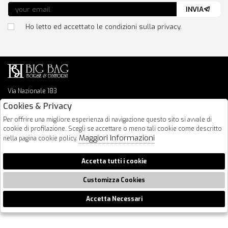
INVIA
Ho letto ed accettato le condizioni sulla privacy.
Via Nazionale 183
64026 Roseto Degli Abruzzi
Cookies & Privacy
085 8936219
Per offrire una migliore esperienza di navigazione questo sito si avvale di
info@bigbagshoponline.it
cookie di profilazione. Scegli se accettare o meno tali cookie come descritto
follow us
Maggiori Informazioni
nella pagina cookie policy.
2026 BigBag - P.iva : 00916940679 Powered by
Atelier
società
gruppo
Accetta tutti i cookie
Zucchetti
Customizza Cookies
Accetta Necessari
🍪