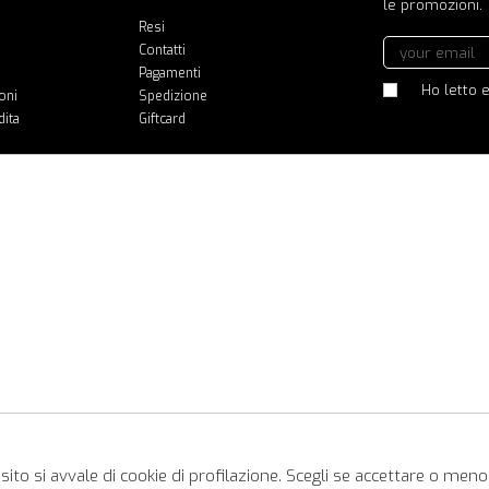
le promozioni.
Resi
Contatti
Pagamenti
Ho letto e
oni
Spedizione
dita
Giftcard
ito si avvale di cookie di profilazione. Scegli se accettare o meno