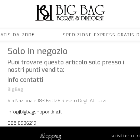
S GRATIS DA 200€ SPEDIZIONE EXPRESS GRAT
Solo in negozio
Puoi trovare questo articolo solo presso i
nostri punti vendita:
Info contatti
BigBag
Via Nazionale 183 64026 Roseto Degli Abruzzi
info@bigbagshoponline.it
085 8936219
Iscriviti ora e 
shopping