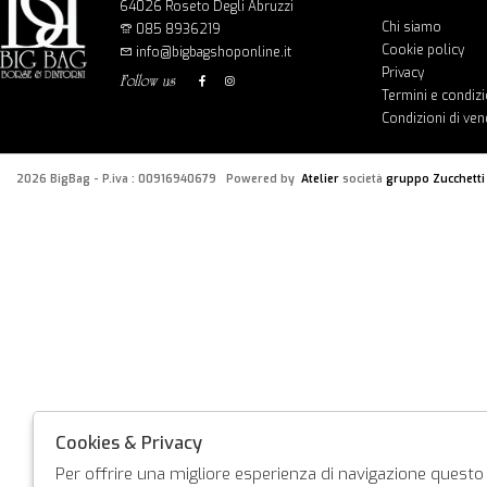
64026 Roseto Degli Abruzzi
Chi siamo
085 8936219
Cookie policy
info@bigbagshoponline.it
Privacy
follow us
Termini e condizi
Condizioni di ven
2026 BigBag - P.iva : 00916940679 Powered by
Atelier
società
gruppo Zucchetti
Cookies & Privacy
Per offrire una migliore esperienza di navigazione questo s