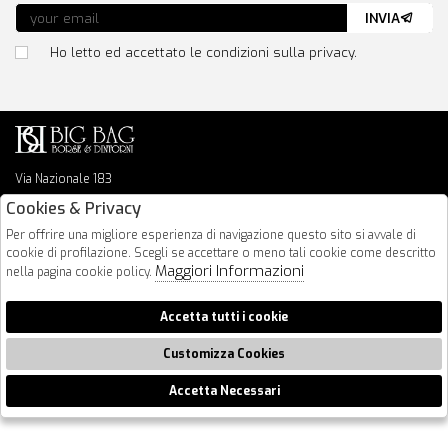
INVIA
Ho letto ed accettato le condizioni sulla privacy.
Via Nazionale 183
64026 Roseto Degli Abruzzi
Cookies & Privacy
085 8936219
Per offrire una migliore esperienza di navigazione questo sito si avvale di
info@bigbagshoponline.it
cookie di profilazione. Scegli se accettare o meno tali cookie come descritto
follow us
Maggiori Informazioni
nella pagina cookie policy.
2026 BigBag - P.iva : 00916940679 Powered by
Atelier
società
gruppo
Accetta tutti i cookie
Zucchetti
Customizza Cookies
Accetta Necessari
🍪