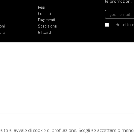
le promozioni.
Resi
Contatti
Pagamenti
Ho letto e
oni
Spedizione
dita
Giftcard
ito si avvale di cookie di profilazione. Scegli se accettare o meno