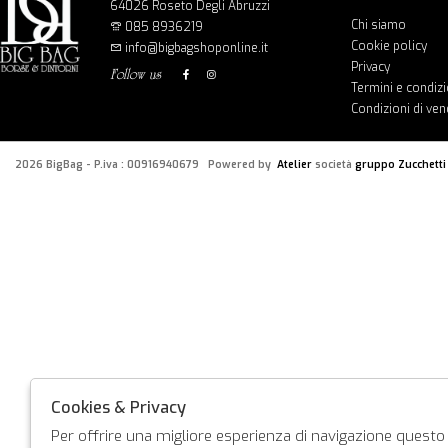
64026 Roseto Degli Abruzzi
Chi siamo
085 8936219
Cookie policy
info@bigbagshoponline.it
Privacy
follow us
Termini e condizi
Condizioni di ven
2026 BigBag - P.iva : 00916940679 Powered by
Atelier
società
gruppo Zucchetti
Cookies & Privacy
Per offrire una migliore esperienza di navigazione questo s