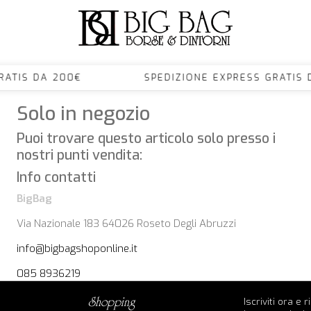
S GRATIS DA 200€ SPEDIZIONE EXPRESS GRA
Solo in negozio
Puoi trovare questo articolo solo presso i
nostri punti vendita:
Info contatti
BigBag
Via Nazionale 183 64026 Roseto Degli Abruzzi
info@bigbagshoponline.it
085 8936219
Iscriviti ora e 
shopping