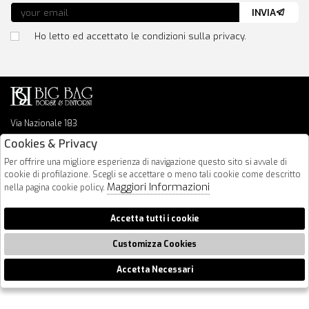
INVIA
Ho letto ed accettato le condizioni sulla privacy.
Via Nazionale 183
64026 Roseto Degli Abruzzi
Cookies & Privacy
085 8936219
Per offrire una migliore esperienza di navigazione questo sito si avvale di
info@bigbagshoponline.it
cookie di profilazione. Scegli se accettare o meno tali cookie come descritto
follow us
Maggiori Informazioni
nella pagina cookie policy.
2026 BigBag - P.iva : 00916940679 Powered by
Atelier
società
gruppo
Accetta tutti i cookie
Zucchetti
Customizza Cookies
Accetta Necessari
🍪