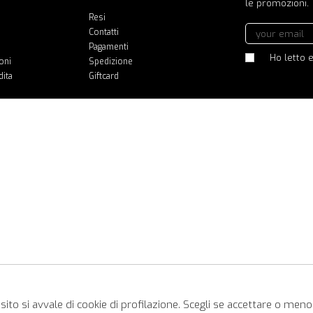
le promozioni.
Resi
Contatti
Pagamenti
Ho letto e
oni
Spedizione
dita
Giftcard
ito si avvale di cookie di profilazione. Scegli se accettare o meno