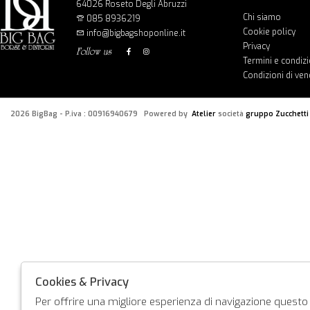
64026 Roseto Degli Abruzzi
Chi siamo
085 8936219
Cookie policy
info@bigbagshoponline.it
Privacy
follow us
Termini e condizi
Condizioni di ven
2026 BigBag - P.iva : 00916940679 Powered by
Atelier
società
gruppo Zucchetti
Cookies & Privacy
Per offrire una migliore esperienza di navigazione questo s