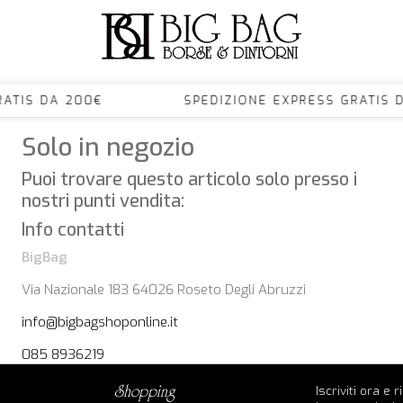
S GRATIS DA 200€ SPEDIZIONE EXPRESS GRA
Solo in negozio
Puoi trovare questo articolo solo presso i
nostri punti vendita:
Info contatti
BigBag
Via Nazionale 183 64026 Roseto Degli Abruzzi
info@bigbagshoponline.it
085 8936219
Iscriviti ora e 
shopping