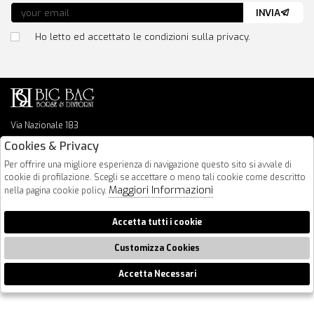
INVIA
Ho letto ed accettato le condizioni sulla privacy.
Via Nazionale 183
64026 Roseto Degli Abruzzi
Cookies & Privacy
085 8936219
Per offrire una migliore esperienza di navigazione questo sito si avvale di
info@bigbagshoponline.it
cookie di profilazione. Scegli se accettare o meno tali cookie come descritto
follow us
Maggiori Informazioni
nella pagina cookie policy.
2026 BigBag - P.iva : 00916940679 Powered by
Atelier
società
gruppo
Accetta tutti i cookie
Zucchetti
Customizza Cookies
Accetta Necessari
🍪