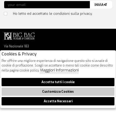
INVIA
Ho letto ed accettato le condizioni sulla privacy.
Via Nazionale 183
64026 Roseto Degli Abruzzi
Cookies & Privacy
085 8936219
Per offrire una migliore esperienza di navigazione questo sito si avvale di
info@bigbagshoponline.it
cookie di profilazione. Scegli se accettare o meno tali cookie come descritto
follow us
Maggiori Informazioni
nella pagina cookie policy.
2026 BigBag - P.iva : 00916940679 Powered by
Atelier
società
gruppo
Accetta tutti i cookie
Zucchetti
Customizza Cookies
Accetta Necessari
🍪