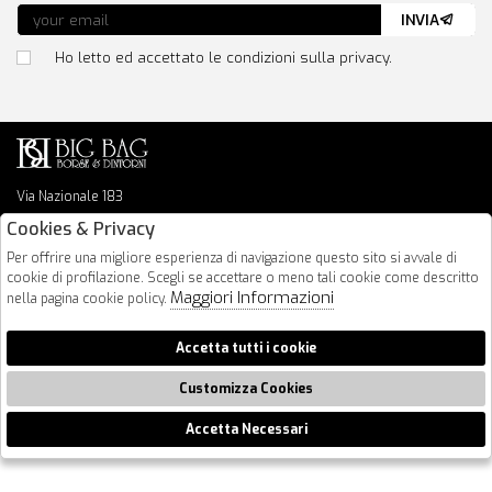
INVIA
Ho letto ed accettato le condizioni sulla privacy.
Via Nazionale 183
64026 Roseto Degli Abruzzi
Cookies & Privacy
085 8936219
Per offrire una migliore esperienza di navigazione questo sito si avvale di
info@bigbagshoponline.it
cookie di profilazione. Scegli se accettare o meno tali cookie come descritto
follow us
Maggiori Informazioni
nella pagina cookie policy.
2026 BigBag - P.iva : 00916940679 Powered by
Atelier
società
gruppo
Accetta tutti i cookie
Zucchetti
Customizza Cookies
Accetta Necessari
🍪