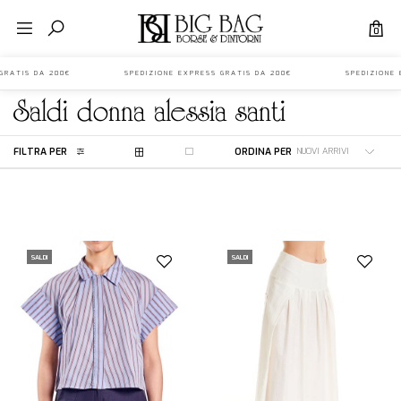
0
ESS GRATIS DA 200€ SPEDIZIONE EXPRESS GRATIS DA 200€ SPEDIZIONE
saldi
donna
alessia santi
FILTRA PER
ORDINA PER
SALDI
SALDI