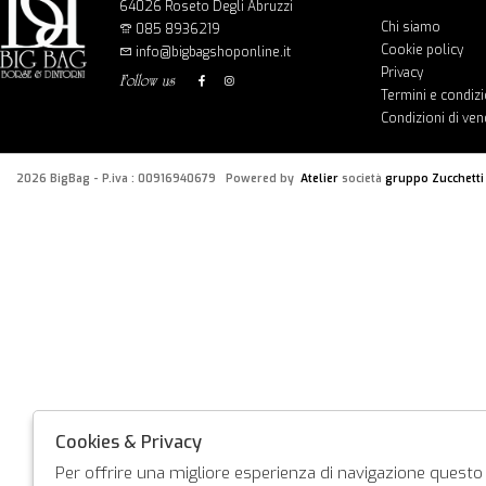
64026 Roseto Degli Abruzzi
Chi siamo
085 8936219
Cookie policy
info@bigbagshoponline.it
Privacy
follow us
Termini e condizi
Condizioni di ven
2026 BigBag - P.iva : 00916940679 Powered by
Atelier
società
gruppo Zucchetti
Cookies & Privacy
Per offrire una migliore esperienza di navigazione questo s