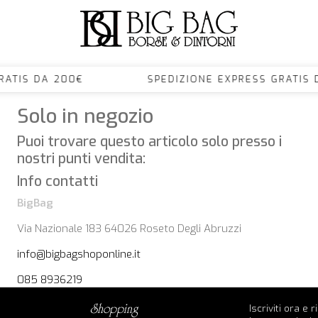
S GRATIS DA 200€ SPEDIZIONE EXPRESS GRA
Solo in negozio
Puoi trovare questo articolo solo presso i
nostri punti vendita:
Info contatti
BigBag
Via Nazionale 183 64026 Roseto Degli Abruzzi
info@bigbagshoponline.it
085 8936219
Iscriviti ora e 
shopping