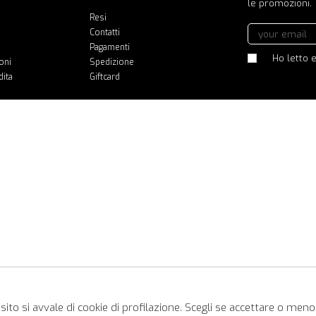
le promozioni.
Resi
Contatti
Pagamenti
Ho letto e
oni
Spedizione
dita
Giftcard
ito si avvale di cookie di profilazione. Scegli se accettare o meno