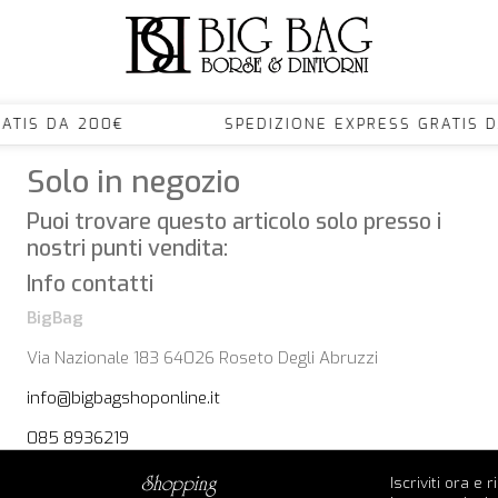
S GRATIS DA 200€ SPEDIZIONE EXPRESS GRA
Solo in negozio
Puoi trovare questo articolo solo presso i
nostri punti vendita:
Info contatti
BigBag
Via Nazionale 183 64026 Roseto Degli Abruzzi
info@bigbagshoponline.it
085 8936219
Iscriviti ora e 
shopping