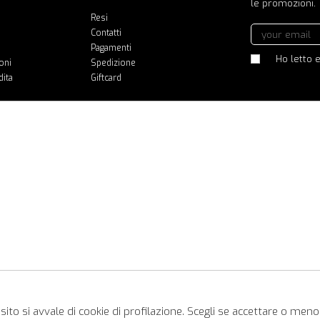
le promozioni.
Resi
Contatti
Pagamenti
Ho letto e
oni
Spedizione
dita
Giftcard
ito si avvale di cookie di profilazione. Scegli se accettare o meno