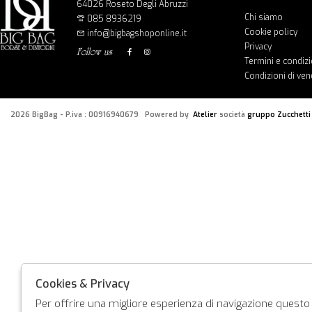
64026 Roseto Degli Abruzzi
Chi siamo
085 8936219
Cookie policy
info@bigbagshoponline.it
Privacy
follow us
Termini e condizi
Condizioni di ven
2026 BigBag - P.iva : 00916940679 Powered by
Atelier
società
gruppo Zucchetti
Cookies & Privacy
Per offrire una migliore esperienza di navigazione questo s