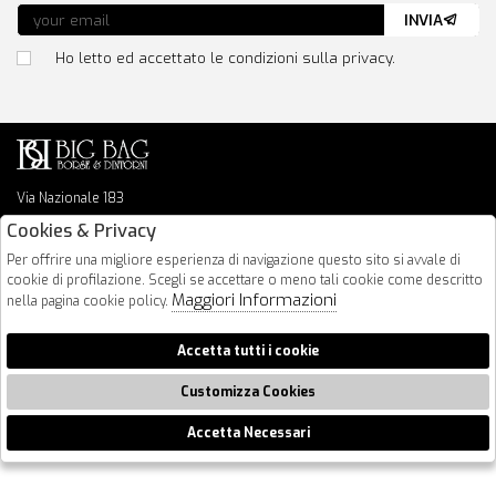
INVIA
Ho letto ed accettato le condizioni sulla privacy.
Via Nazionale 183
64026 Roseto Degli Abruzzi
Cookies & Privacy
085 8936219
Per offrire una migliore esperienza di navigazione questo sito si avvale di
info@bigbagshoponline.it
cookie di profilazione. Scegli se accettare o meno tali cookie come descritto
follow us
Maggiori Informazioni
nella pagina cookie policy.
2026 BigBag - P.iva : 00916940679 Powered by
Atelier
società
gruppo
Accetta tutti i cookie
Zucchetti
Customizza Cookies
Accetta Necessari
🍪