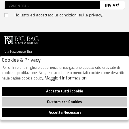
INVIA
Ho letto ed accettato le condizioni sulla privacy.
Via Nazionale 183
64026 Roseto Degli Abruzzi
Cookies & Privacy
085 8936219
Per offrire una migliore esperienza di navigazione questo sito si avvale di
info@bigbagshoponline.it
cookie di profilazione. Scegli se accettare o meno tali cookie come descritto
follow us
Maggiori Informazioni
nella pagina cookie policy.
2026 BigBag - P.iva : 00916940679 Powered by
Atelier
società
gruppo
Accetta tutti i cookie
Zucchetti
Customizza Cookies
Accetta Necessari
🍪