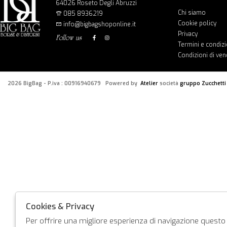
64026 Roseto Degli Abruzzi
Chi siamo
085 8936219
Cookie policy
info@bigbagshoponline.it
Privacy
follow us
Termini e condizi
Condizioni di ven
2026 BigBag - P.iva : 00916940679 Powered by
Atelier
società
gruppo Zucchetti
Cookies & Privacy
Per offrire una migliore esperienza di navigazione questo s