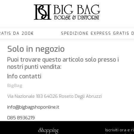
S GRATIS DA 200€ SPEDIZIONE EXPRESS GRA
Solo in negozio
Puoi trovare questo articolo solo presso i
nostri punti vendita:
Info contatti
BigBag
Via Nazionale 183 64026 Roseto Degli Abruzzi
info@bigbagshoponline.it
085 8936219
Iscriviti ora e 
shopping