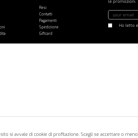
le promozioni.
Resi
Contatti
Pagamenti
Ho letto e
oni
Spedizione
dita
Giftcard
ito si avvale di cookie di profilazione. Scegli se accettare o meno