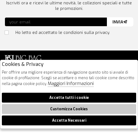
Iscriviti ora e ricevi le ultime novità, le collezioni speciali e tutte
le promozioni.
INVIA
Ho letto ed accettato le condizioni sulla privacy.
Cookies & Privacy
Via Nazionale 183
Per offrire una migliore esperienza di navigazione questo sito si avvale di
cookie di profilazione. Scegli se accettare o meno tali cookie come descritto
64026 Roseto Degli Abruzzi
Maggiori Informazioni
nella pagina cookie policy.
085 8936219
info@bigbagshoponline.it
Accetta tutti i cookie
follow us
Customizza Cookies
2026 BigBag - P.iva : 00916940679 Powered by
Atelier
società
gruppo
Zucchetti
Accetta Necessari
🍪