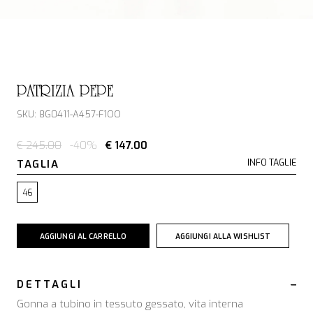
PATRIZIA PEPE
SKU: 8G0411-A457-F1OO
€ 245.00
-40%
€ 147.00
TAGLIA
INFO TAGLIE
46
AGGIUNGI AL CARRELLO
AGGIUNGI ALLA WISHLIST
DETTAGLI
Gonna a tubino in tessuto gessato, vita interna