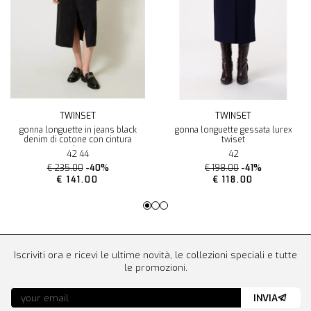
TWINSET
TWINSET
gonna longuette in jeans black
gonna longuette gessata lurex
denim di cotone con cintura
twiset
twinset
42 44
42
€ 235.00
-40%
€ 198.00
-41%
€ 141.00
€ 118.00
Iscriviti ora e ricevi le ultime novità, le collezioni speciali e tutte
le promozioni.
INVIA