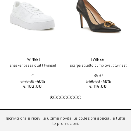
TWINSET
TWINSET
sneaker bassa oval t twinset
scarpa stiletto pump oval t twinset
41
35 37
€ 170.00
-40%
€ 190.00
-40%
€ 102.00
€ 114.00
Iscriviti ora e ricevi le ultime novità, le collezioni speciali e tutte
le promozioni.