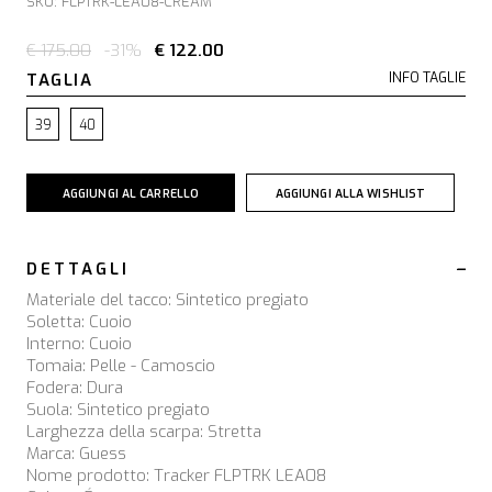
SKU: FLPTRK-LEA08-CREAM
€ 175.00
-31%
€ 122.00
TAGLIA
INFO TAGLIE
39
40
AGGIUNGI AL CARRELLO
AGGIUNGI ALLA WISHLIST
DETTAGLI
Materiale del tacco: Sintetico pregiato
Soletta: Cuoio
Interno: Cuoio
Tomaia: Pelle - Camoscio
Fodera: Dura
Suola: Sintetico pregiato
Larghezza della scarpa: Stretta
Marca: Guess
Nome prodotto: Tracker FLPTRK LEA08