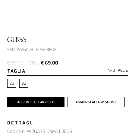
GUESS
SKU: W2GA73-D4MS13BOR
€ 99.00
-31%
€ 69.00
TAGLIA
INFO TAGLIE
30
32
AGGIUNGI AL CARRELLO
AGGIUNGI ALLA WISHLIST
DETTAGLI
Codice n. W2GA73 D4MS1 3BOR