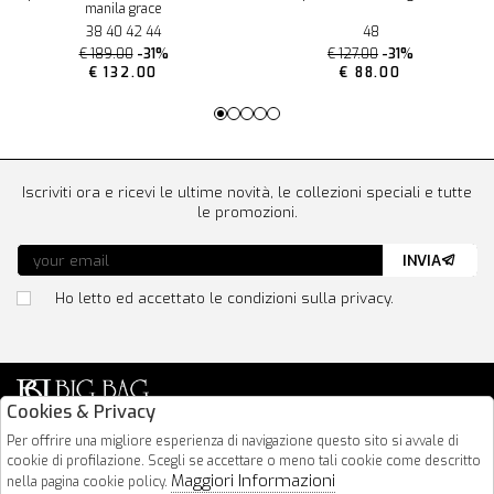
manila grace
38 40 42 44
48
€ 189.00
-31%
€ 127.00
-31%
€ 132.00
€ 88.00
Iscriviti ora e ricevi le ultime novità, le collezioni speciali e tutte
le promozioni.
INVIA
Ho letto ed accettato le condizioni sulla privacy.
Cookies & Privacy
Via Nazionale 183
Per offrire una migliore esperienza di navigazione questo sito si avvale di
cookie di profilazione. Scegli se accettare o meno tali cookie come descritto
64026 Roseto Degli Abruzzi
Maggiori Informazioni
nella pagina cookie policy.
085 8936219