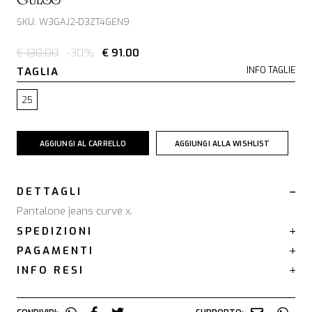
SKU: W3GAJ2-D3ZT4GEN9
€ 130.00
-30%
€ 91.00
TAGLIA
INFO TAGLIE
25
AGGIUNGI AL CARRELLO
AGGIUNGI ALLA WISHLIST
DETTAGLI
Pantalone jeans curve x.
SPEDIZIONI
PAGAMENTI
INFO RESI