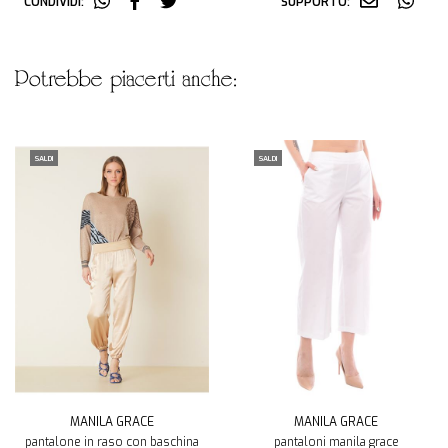
CONDIVIDI:
SUPPORTO:
potrebbe piacerti anche:
SALDI
SALDI
MANILA GRACE
MANILA GRACE
pantalone in raso con baschina
pantaloni manila grace