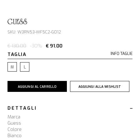
GUESS
SKU: W3RN53-WF5C2-G012
€ 130.00
-30%
€ 91.00
TAGLIA
INFO TAGLIE
M
L
AGGIUNGI AL CARRELLO
AGGIUNGI ALLA WISHLIST
DETTAGLI
Marca
Guess
Colore
Bianco