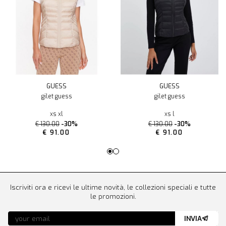
GUESS
GUESS
gilet guess
gilet guess
xs xl
xs l
€ 130.00
-30%
€ 130.00
-30%
€ 91.00
€ 91.00
Iscriviti ora e ricevi le ultime novità, le collezioni speciali e tutte
le promozioni.
INVIA