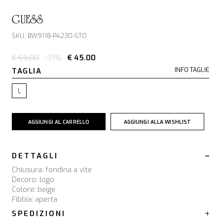
GUESS
SKU: BW9118-P4230-STO
€ 65.00
-31%
€ 45.00
TAGLIA
INFO TAGLIE
L
AGGIUNGI AL CARRELLO
AGGIUNGI ALLA WISHLIST
DETTAGLI
Chiusura: fondina a vite
Decoro: logo
Colore: beige
Fibbia: aperta
SPEDIZIONI