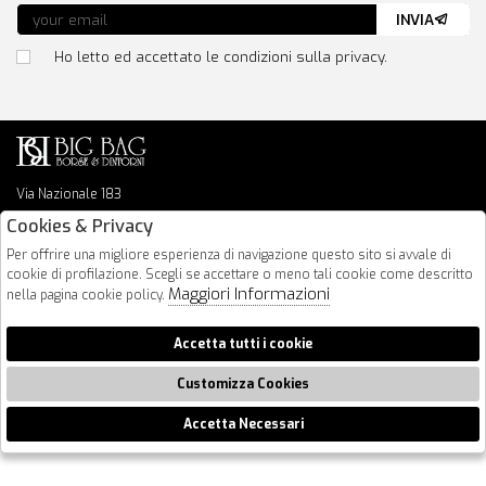
INVIA
Ho letto ed accettato le condizioni sulla privacy.
Via Nazionale 183
64026 Roseto Degli Abruzzi
Cookies & Privacy
085 8936219
Per offrire una migliore esperienza di navigazione questo sito si avvale di
info@bigbagshoponline.it
cookie di profilazione. Scegli se accettare o meno tali cookie come descritto
follow us
Maggiori Informazioni
nella pagina cookie policy.
2026 BigBag - P.iva : 00916940679 Powered by
Atelier
società
gruppo
Accetta tutti i cookie
Zucchetti
Customizza Cookies
Accetta Necessari
🍪