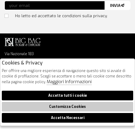
INVIA
Ho letto ed accettato le condizioni sulla privacy.
Via Nazionale 183
64026 Roseto Degli Abruzzi
Cookies & Privacy
085 8936219
Per offrire una migliore esperienza di navigazione questo sito si avvale di
info@bigbagshoponline.it
cookie di profilazione. Scegli se accettare o meno tali cookie come descritto
follow us
Maggiori Informazioni
nella pagina cookie policy.
2026 BigBag - P.iva : 00916940679 Powered by
Atelier
società
gruppo
Accetta tutti i cookie
Zucchetti
Customizza Cookies
Accetta Necessari
🍪