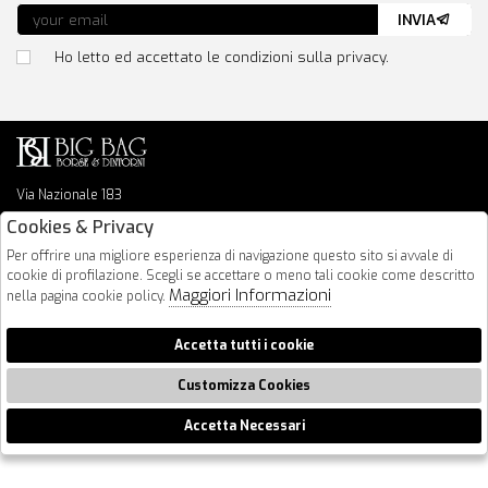
INVIA
Ho letto ed accettato le condizioni sulla privacy.
Via Nazionale 183
64026 Roseto Degli Abruzzi
Cookies & Privacy
085 8936219
Per offrire una migliore esperienza di navigazione questo sito si avvale di
info@bigbagshoponline.it
cookie di profilazione. Scegli se accettare o meno tali cookie come descritto
follow us
Maggiori Informazioni
nella pagina cookie policy.
2026 BigBag - P.iva : 00916940679 Powered by
Atelier
società
gruppo
Accetta tutti i cookie
Zucchetti
Customizza Cookies
Accetta Necessari
🍪