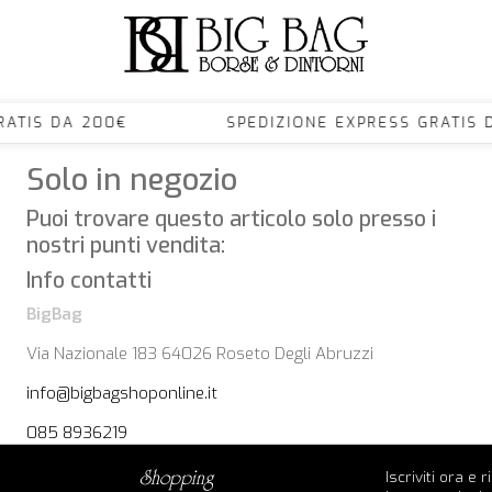
S GRATIS DA 200€ SPEDIZIONE EXPRESS GRA
Solo in negozio
Puoi trovare questo articolo solo presso i
nostri punti vendita:
Info contatti
BigBag
Via Nazionale 183 64026 Roseto Degli Abruzzi
info@bigbagshoponline.it
085 8936219
Iscriviti ora e 
shopping