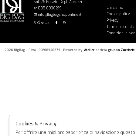
64026 Roseto Degli Abruzzi
Chi siamo
085 8936219
Cookie policy
info@bigbagshoponline.it
Privacy
follow us
Termini e condizi
Condizioni di ven
2026 BigBag - P.iva : 00916940679 Powered by
Atelier
società
gruppo Zucchetti
Cookies & Privacy
Per offrire una migliore esperienza di navigazione questo s