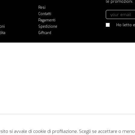
le promozioni.
Resi
Contatti
Pagamenti
Ho letto e
oni
Spedizione
dita
Giftcard
ito si avvale di cookie di profilazione. Scegli se accettare o meno